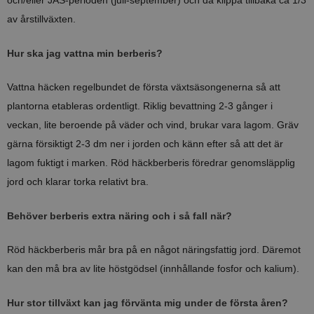
och/eller JAS-perioden (juli-september) och då klippa tillbaka ca 1/3
av årstillväxten.
Hur ska jag vattna min berberis?
Vattna häcken regelbundet de första växtsäsongenerna så att
plantorna etableras ordentligt. Riklig bevattning 2-3 gånger i
veckan, lite beroende på väder och vind, brukar vara lagom. Gräv
gärna försiktigt 2-3 dm ner i jorden och känn efter så att det är
lagom fuktigt i marken. Röd häckberberis föredrar genomsläpplig
jord och klarar torka relativt bra.
Behöver berberis extra näring och i så fall när?
Röd häckberberis mår bra på en något näringsfattig jord. Däremot
kan den må bra av lite höstgödsel (innhållande fosfor och kalium).
Hur stor tillväxt kan jag förvänta mig under de första åren?