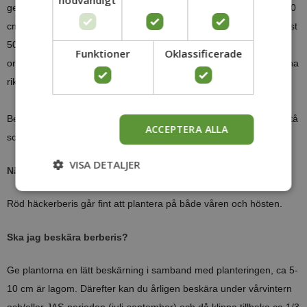
nödvändigt
genom att blötlägga dem en stund innan. Häckdiket bör vara ca 50
cm brett och lika djupt. Det är också bra att jordförbättra med minst
50% ny planteringsjord. Plantera plantorna i samma höjd som
Funktioner
Oklassificerade
omgivande mark, stammarna ska således vara fria från jord. Vattna
rikligt i samband med planteringen.
Berberis är anspråkslös och klarar de flesta jordar men vill helst stå
ACCEPTERA ALLA
soligt.
VISA DETALJER
När ska jag plantera berberis?
Röd häckerberis går fint att plantera på både våren och hösten.
Ska jag beskära berberis?
Ge plantorna en lätt beskärning i samband med planteringen, ca 5-
10 cm är lagom. Därefter kan du årligen beskära under vårvintern