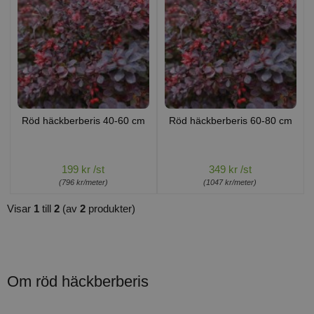
Röd häckberberis 40-60 cm
Röd häckberberis 60-80 cm
199 kr /st
349 kr /st
(796 kr/meter)
(1047 kr/meter)
Visar
1
till
2
(av
2
produkter)
Om röd häckberberis