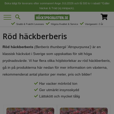
Boka tidigt för leverans efter sommaren! Ange JULI2026 och få 500 kr i rabatt! *Gäller
häckar & Träd (ej minipack).
Snabb & Fraktfri Leverans
Högsta Kvalitet & Service
Växtgaranti i 3 år
Röd häckberberis
Röd häckberberis
(Berberis thunbergii 'Atropurpurea')
är en
klassisk häckväxt i Sverige som uppskattas för sitt höga
prydnadsvärde. Vi har flera olika höjdstorlekar av röd häckberberis,
gå in på produkterna här nedan för mer information om växterna,
rekommenderat antal plantor per meter, pris och bilder!
Har vacker mörkröd ton
Ger utmärkt insynsskydd
Lättskött och mycket tålig