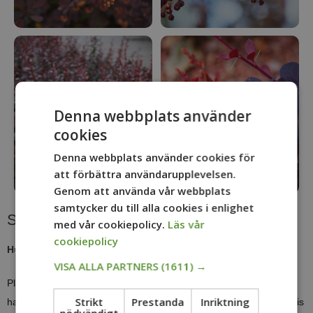
Denna webbplats använder
cookies
Denna webbplats använder cookies för
att förbättra användarupplevelsen.
Genom att använda vår webbplats
samtycker du till alla cookies i enlighet
Skötselråd röd häckberberis
med vår cookiepolicy.
Läs vår
cookiepolicy
Hur ska jag plantera berberis?
VISA ALLA PARTNERS
(1611) →
Plantera så snart som möjligt efter leverans och se till att rötterna
Strikt
Prestanda
Inriktning
har fått ordentligt med vatten innan de hamnar i jorden, exempelvis