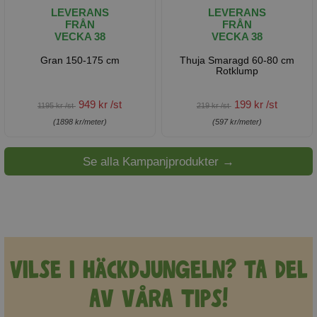
LEVERANS
LEVERANS
FRÅN
FRÅN
VECKA 38
VECKA 38
Gran 150-175 cm
Thuja Smaragd 60-80 cm
Rotklump
949 kr /st
199 kr /st
1195 kr /st
219 kr /st
(1898 kr/meter)
(597 kr/meter)
Se alla Kampanjprodukter →
Vilse i häckdjungeln? Ta del
av våra tips!