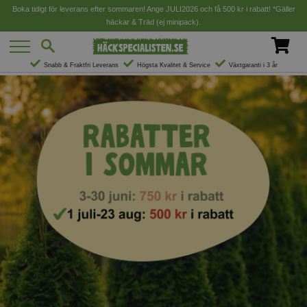
Boka tidigt för leverans efter sommaren! Ange JULI2026 och få 500 kr i rabatt! *Gäller
häckar & Träd (ej minipack).
Snabb & Fraktfri Leverans
Högsta Kvalitet & Service
Växtgaranti i 3 år