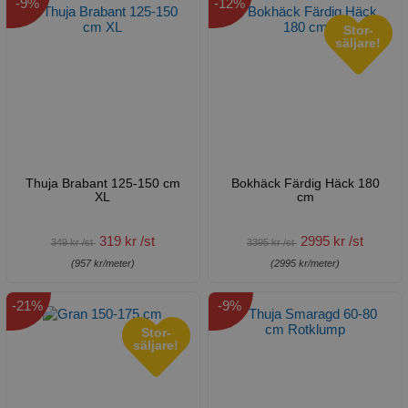
-9%
-12%
Stor-
säljare!
Thuja Brabant 125-150 cm
Bokhäck Färdig Häck 180
XL
cm
319 kr /st
2995 kr /st
349 kr /st
3395 kr /st
(957 kr/meter)
(2995 kr/meter)
-21%
-9%
Stor-
säljare!