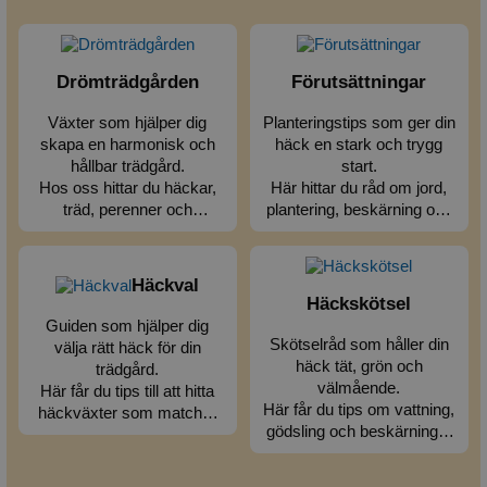
Drömträdgården
Förutsättningar
Växter som hjälper dig
Planteringstips som ger din
skapa en harmonisk och
häck en stark och trygg
hållbar trädgård.
start.
Hos oss hittar du häckar,
Här hittar du råd om jord,
träd, perenner och
plantering, beskärning och
marktäckare – noggrant
bevattning – allt för en tät,
utvalda för svenska
frisk och hållbar häck.
förhållanden.
Häckval
Häckskötsel
Guiden som hjälper dig
Skötselråd som håller din
välja rätt häck för din
häck tät, grön och
trädgård.
välmående.
Här får du tips till att hitta
Här får du tips om vattning,
häckväxter som matchar
gödsling och beskärning –
din trädgård. Så får du rätt
allt du behöver för en
växt på rätt plats.
välmående häck.