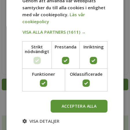
Genom att använda vår webbplats
samtycker du till alla cookies i enlighet
med vår cookiepolicy.
Läs vår
cookiepolicy
VISA ALLA PARTNERS
(1611) →
Smällspirea 'Diabolo' Färdig
Idegran Färdig Häck 150 cm
Strikt
Prestanda
Inriktning
Häck 180 cm
nödvändigt
2995 kr /st
3395 kr /st
(2995 kr/meter)
(3395 kr/meter)
Funktioner
Oklassificerade
Se alla färdiga häckar →
ACCEPTERA ALLA
VISA DETALJER
Hitta inspiration till din