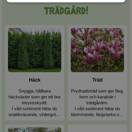
trädgård!
Häck
Träd
Snygga, hållbara
Prydnadsträd som ger färg,
häckväxter som ger ett bra
form och karaktär i
insynsskydd.
trädgården.
I vårt sortiment hittar du
I vårt sortiment hittar du
snabbväxande, vintergröna
blommande, färgstarka och
och klassiska häckar,
klassiska träd – för stora
perfekta för svenska
och små trädgårdar.