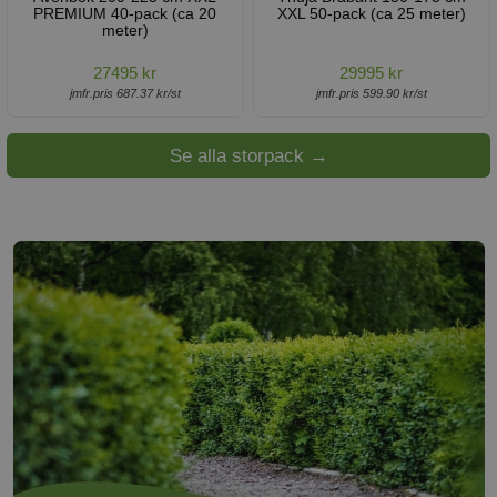
PREMIUM 40-pack (ca 20
XXL 50-pack (ca 25 meter)
meter)
27495 kr
29995 kr
jmfr.pris 687.37 kr/st
jmfr.pris 599.90 kr/st
Se alla storpack →