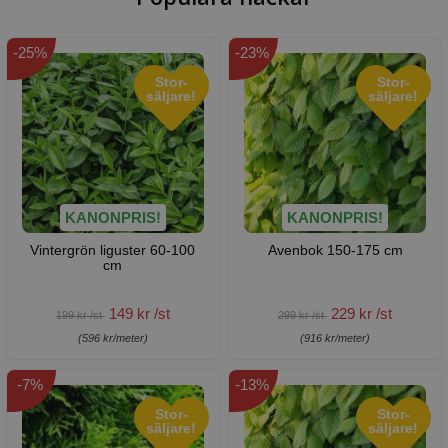
-25%
-23%
Stor-
Stor-
säljare!
säljare!
KANONPRIS!
KANONPRIS!
Vintergrön liguster 60-100
Avenbok 150-175 cm
cm
149 kr /st
229 kr /st
199 kr /st
299 kr /st
(596 kr/meter)
(916 kr/meter)
-7%
-13%
Stor-
Stor-
säljare!
säljare!