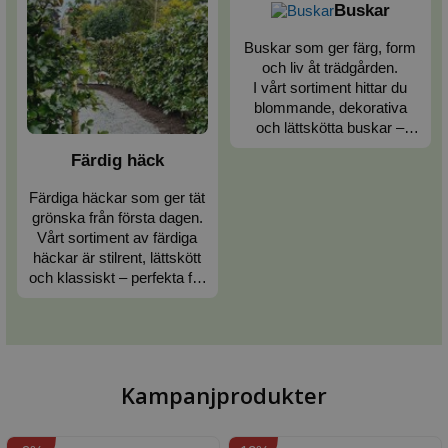
trädgårdar.
Buskar
Buskar som ger färg, form
och liv åt trädgården.
I vårt sortiment hittar du
blommande, dekorativa
och lättskötta buskar –
passar till rabatter och
Färdig häck
trädgårdsrum.
Färdiga häckar som ger tät
grönska från första dagen.
Vårt sortiment av färdiga
häckar är stilrent, lättskött
och klassiskt – perfekta för
moderna och traditionella
trädgårdar.
Kampanjprodukter