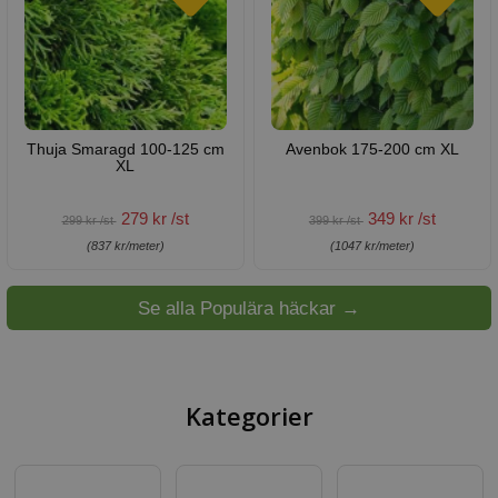
Thuja Smaragd 100-125 cm
Avenbok 175-200 cm XL
XL
279 kr /st
349 kr /st
299 kr /st
399 kr /st
(837 kr/meter)
(1047 kr/meter)
Se alla Populära häckar →
Kategorier