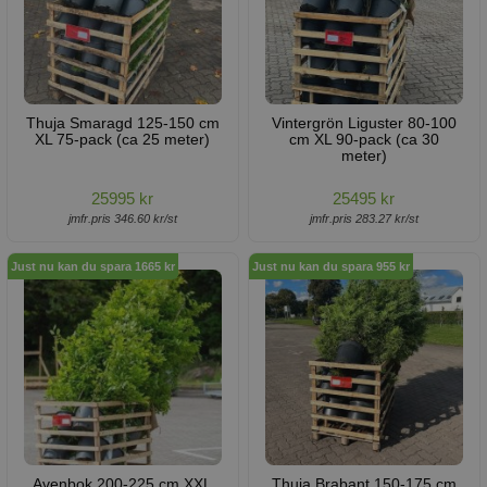
Thuja Smaragd 125-150 cm
Vintergrön Liguster 80-100
XL 75-pack (ca 25 meter)
cm XL 90-pack (ca 30
meter)
25995 kr
25495 kr
jmfr.pris 346.60 kr/st
jmfr.pris 283.27 kr/st
Just nu kan du spara 1665 kr
Just nu kan du spara 955 kr
Avenbok 200-225 cm XXL
Thuja Brabant 150-175 cm