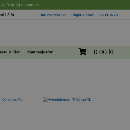
 & Träd (ej minipack).
ti i 3 år
Här levererar vi
Frågor & Svar
08-39 36 20
0.00 kr
erad & Klar
Kampanjvaror