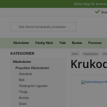
Boka tidigt för lever
Sna
Häckväxter
Färdig Häck
Träd
Buskar
Perenner
KATEGORIER
Hem
Häckväxter
Po
Krukod
Häckväxter
Populära Häckväxter
Avenbok
Bok
Vintergrön Liguster
Thuja
Aronia
Gran