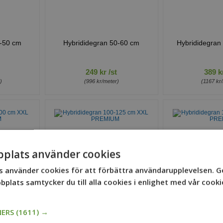
0-50 cm
Hybrididegran 50-60 cm
Hybrididegran
249 kr /st
389 kr
)
(996 kr/meter)
(1167 kr
plats använder cookies
 använder cookies för att förbättra användarupplevelsen. 
plats samtycker du till alla cookies i enlighet med vår cooki
-100 cm
Hybrididegran 100-125 cm
Hybrididegra
NERS
(1611) →
UM
XXL PREMIUM
XXL PR