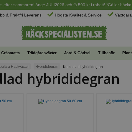
ans efter sommaren! Ange JULI2026 och få 500 kr i rabatt! *Gäller häckar
bb & Fraktfri Leverans
Högsta Kvalitet & Service
Växtgaran
Gräsmatta
Trädgårdsväxter
Jord & Gödsel
Tillbehör
Plant
pulära Häckväxter
Hybrididegran
Krukodlad hybrididegran
lad hybrididegran