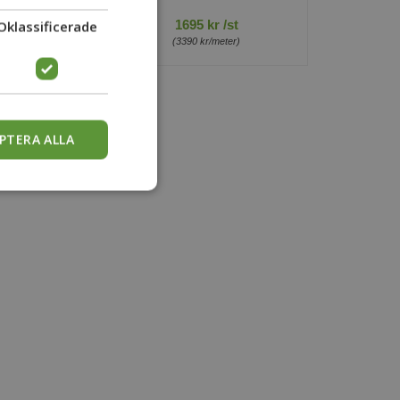
Oklassificerade
r /st
1695 kr /st
/meter)
(3390 kr/meter)
PTERA ALLA