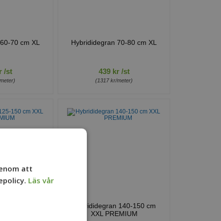
 60-70 cm XL
Hybrididegran 70-80 cm XL
 /st
439 kr /st
/meter)
(1317 kr/meter)
Genom att
epolicy.
Läs vår
n 125-150 cm
Hybrididegran 140-150 cm
EMIUM
XXL PREMIUM