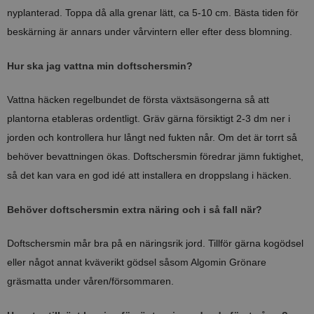
nyplanterad. Toppa då alla grenar lätt, ca 5-10 cm. Bästa tiden för
beskärning är annars under vårvintern eller efter dess blomning.
Hur ska jag vattna min doftschersmin?
Vattna häcken regelbundet de första växtsäsongerna så att
plantorna etableras ordentligt. Gräv gärna försiktigt 2-3 dm ner i
jorden och kontrollera hur långt ned fukten når. Om det är torrt så
behöver bevattningen ökas. Doftschersmin föredrar jämn fuktighet,
så det kan vara en god idé att installera en droppslang i häcken.
Behöver doftschersmin extra näring och i så fall när?
Doftschersmin mår bra på en näringsrik jord. Tillför gärna kogödsel
eller något annat kväverikt gödsel såsom Algomin Grönare
gräsmatta under våren/försommaren.