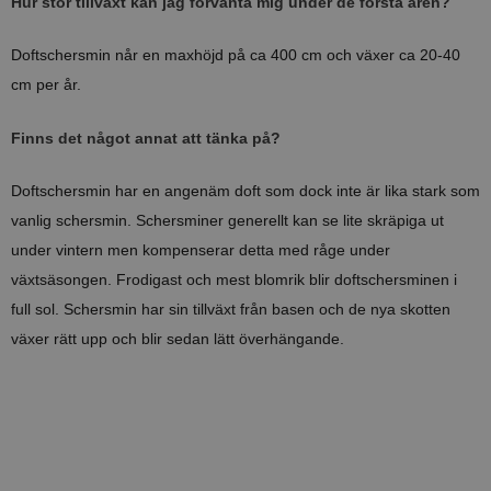
Hur stor tillväxt kan jag förvänta mig under de första åren?
Doftschersmin når en maxhöjd på ca 400 cm och växer ca 20-40
cm per år.
Finns det något annat att tänka på?
Doftschersmin har en angenäm doft som dock inte är lika stark som
vanlig schersmin. Schersminer generellt kan se lite skräpiga ut
under vintern men kompenserar detta med råge under
växtsäsongen. Frodigast och mest blomrik blir doftschersminen i
full sol. Schersmin har sin tillväxt från basen och de nya skotten
växer rätt upp och blir sedan lätt överhängande.