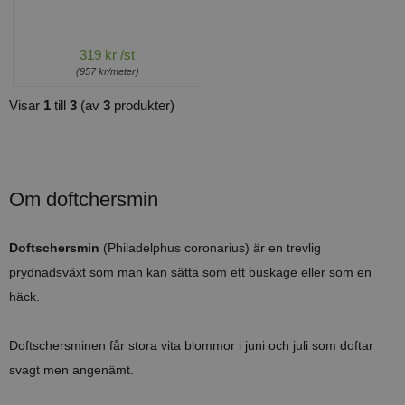
319 kr /st
(957 kr/meter)
Visar
1
till
3
(av
3
produkter)
Om doftchersmin
Doftschersmin
(Philadelphus coronarius) är en trevlig
prydnadsväxt som man kan sätta som ett buskage eller som en
häck.
Doftschersminen får stora vita blommor i juni och juli som doftar
svagt men angenämt.