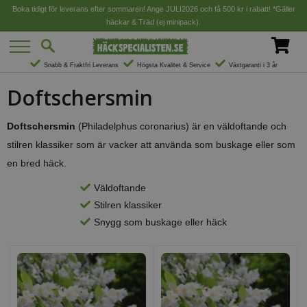
Boka tidigt för leverans efter sommaren! Ange JULI2026 och få 500 kr i rabatt! *Gäller
häckar & Träd (ej minipack).
Snabb & Fraktfri Leverans
Högsta Kvalitet & Service
Växtgaranti i 3 år
Doftschersmin
Doftschersmin
(Philadelphus coronarius) är en väldoftande och
stilren klassiker som är vacker att använda som buskage eller som
en bred häck.
Väldoftande
Stilren klassiker
Snygg som buskage eller häck