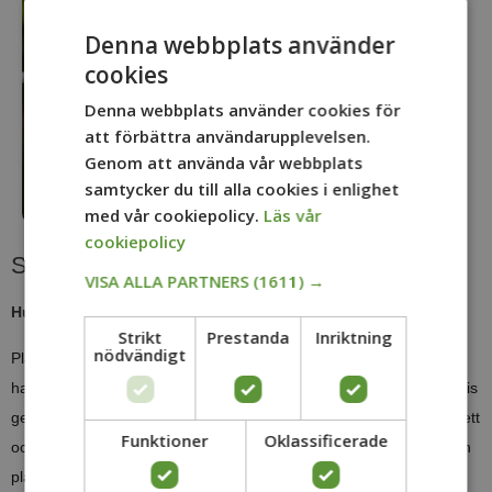
Denna webbplats använder
cookies
Denna webbplats använder cookies för
att förbättra användarupplevelsen.
Genom att använda vår webbplats
samtycker du till alla cookies i enlighet
med vår cookiepolicy.
Läs vår
cookiepolicy
Skötselråd doftschersmin
VISA ALLA PARTNERS
(1611) →
Hur ska jag plantera doftschersmin?
Strikt
Prestanda
Inriktning
nödvändigt
Plantera så snart som möjligt efter leverans och se till att rötterna
har fått ordentligt med vatten innan de hamnar i jorden, exempelvis
genom att ha blötlagt dem innan. Häckdiket bör vara ca 50 cm brett
Funktioner
Oklassificerade
och lika djupt. Jordförbättra med minst 50% ny planteringsjord och
plantera plantorna i samma höjd som befintlig omgivande mark,