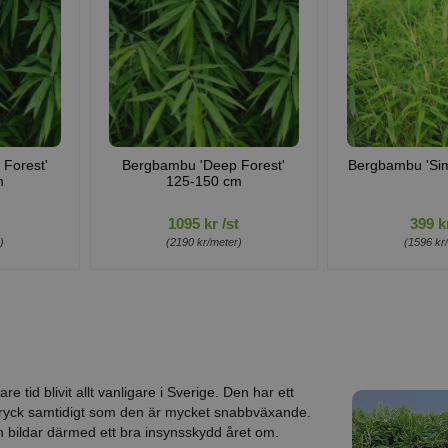
Forest'
Bergbambu 'Deep Forest'
Bergbambu 'Si
m
125-150 cm
1095 kr /st
399 kr
)
(2190 kr/meter)
(1596 kr
k
e tid blivit allt vanligare i Sverige. Den har ett
intryck samtidigt som den är mycket snabbväxande.
 bildar därmed ett bra insynsskydd året om.