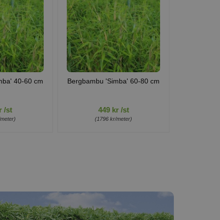
mba' 40-60 cm
Bergbambu 'Simba' 60-80 cm
 /st
449 kr /st
/meter)
(1796 kr/meter)