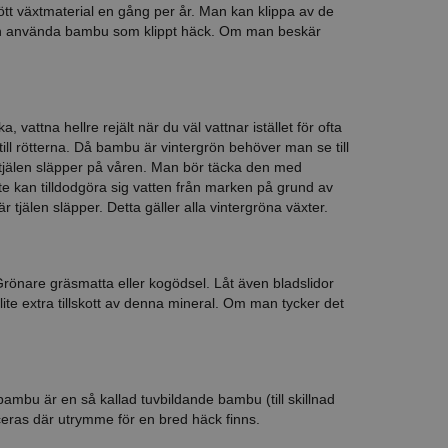
tt växtmaterial en gång per år. Man kan klippa av de
en använda bambu som klippt häck. Om man beskär
attna hellre rejält när du väl vattnar istället för ofta
r till rötterna. Då bambu är vintergrön behöver man se till
rt tjälen släpper på våren. Man bör täcka den med
nte kan tilldodgöra sig vatten från marken på grund av
tjälen släpper. Detta gäller alla vintergröna växter.
 Grönare gräsmatta eller kogödsel. Låt även bladslidor
ite extra tillskott av denna mineral. Om man tycker det
bu är en så kallad tuvbildande bambu (till skillnad
eras där utrymme för en bred häck finns.