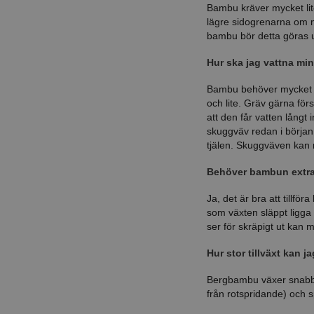
Bambu kräver mycket lit
lägre sidogrenarna om 
bambu bör detta göras 
Hur ska jag vattna m
Bambu behöver mycket vat
och lite. Gräv gärna förs
att den får vatten långt
skuggväv redan i början 
tjälen. Skuggväven kan m
Behöver bambun extra 
Ja, det är bra att tillf
som växten släppt ligga 
ser för skräpigt ut kan m
Hur stor tillväxt kan 
Bergbambu växer snabbt 
från rotspridande) och 