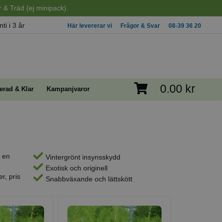
 & Träd (ej minipack).
ti i 3 år
Här levererar vi
Frågor & Svar
08-39 36 20
0.00 kr
erad & Klar
Kampanjvaror
r en
Vintergrönt insynsskydd
Exotisk och originell
r, pris
Snabbväxande och lättskött