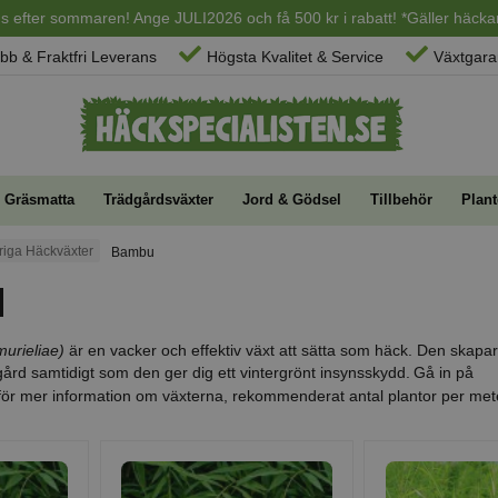
ans efter sommaren! Ange JULI2026 och få 500 kr i rabatt! *Gäller häckar
bb & Fraktfri Leverans
Högsta Kvalitet & Service
Växtgaran
Gräsmatta
Trädgårdsväxter
Jord & Gödsel
Tillbehör
Plant
riga Häckväxter
Bambu
u
murieliae)
är en vacker och effektiv växt att sätta som häck. Den skapa
dgård samtidigt som den ger dig ett vintergrönt insynsskydd.
Gå in på
ör mer information om växterna, rekommenderat antal plantor per mete