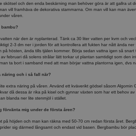
e skötsel och den enda beskärning man behöver göra är att gallra ut dö
man vill framhäva de dekorativa stammarna. Om man vill kan man äv
under våren.
in bambu?
ten när den är nyplanterad. Tänk ca 30 liter vatten per kvm och vecka, v
iktigt 2-3 dm ner i jorden för att kontrollera att fukten har nått ända ne
 in på hösten, ända tills tjälen kommer. Börja sedan vattna igen så sna
av februari då solens strålar lätt torkar ut plantan samtidigt som den i
an ta bort i samband med att man börjar vattna plantorna igen, dvs när 
näring och i så fall när?
öra lite extra näring på våren. Använd ett kväverikt gödsel såsom Algomin
kvar då dessa är rika på kisel och gynnar växten som har ett behov av l
an blanda ner lite stenmjöl i stället.
jag förvänta mig under de första åren?
på höjden och man kan räkna med 50-70 cm redan första året. Bergbam
sprider sig därmed långsamt och endast vid basen. Bergbambu bör plac