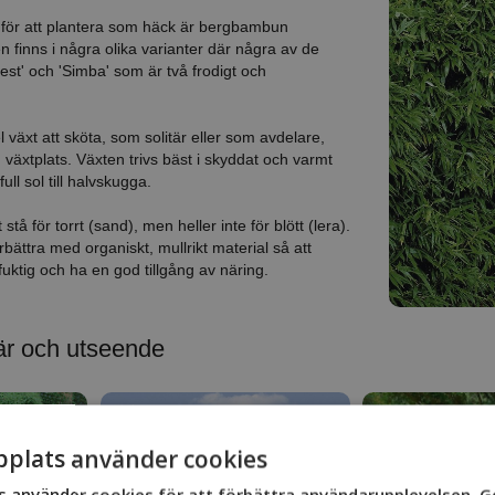
för att plantera som häck är bergbambun
n finns i några olika varianter där några av de
est' och 'Simba' som är två frodigt och
växt att sköta, som solitär eller som avdelare,
äxtplats. Växten trivs bäst i skyddat och varmt
ull sol till halvskugga.
stå för torrt (sand), men heller inte för blött (lera).
örbättra med organiskt, mullrikt material så att
fuktig och ha en god tillgång av näring.
är och utseende
plats använder cookies
 använder cookies för att förbättra användarupplevelsen. 