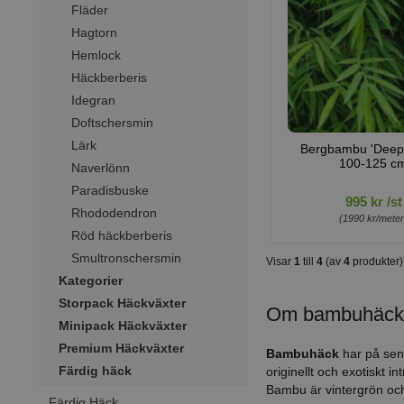
Fläder
Hagtorn
Hemlock
Häckberberis
Idegran
Doftschersmin
Lärk
Bergbambu 'Deep 
100-125 c
Naverlönn
Paradisbuske
995 kr /st
Rhododendron
(1990 kr/meter
Röd häckberberis
Smultronschersmin
Visar
1
till
4
(av
4
produkter)
Kategorier
Storpack Häckväxter
Om bambuhäc
Minipack Häckväxter
Premium Häckväxter
Bambuhäck
har på senar
Färdig häck
originellt och exotiskt 
Bambu är vintergrön och
Färdig Häck