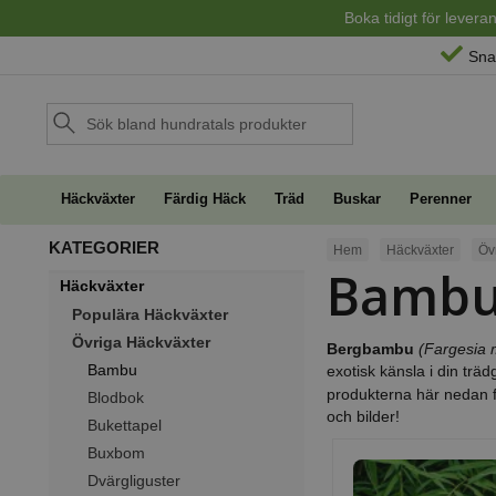
Boka tidigt för lever
Sna
Häckväxter
Färdig Häck
Träd
Buskar
Perenner
KATEGORIER
Hem
Häckväxter
Öv
Bamb
Häckväxter
Populära Häckväxter
Övriga Häckväxter
Bergbambu
(Fargesia 
Bambu
exotisk känsla i din trä
produkterna här nedan f
Blodbok
och bilder!
Bukettapel
Buxbom
Dvärgliguster