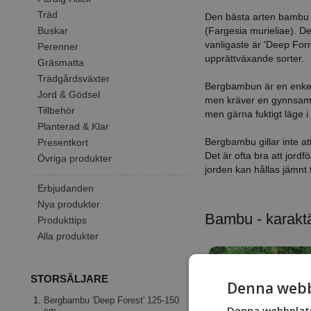
Träd
Den bästa arten bambu 
(Fargesia murieliae). De
Buskar
vanligaste är 'Deep Forr
Perenner
upprättväxande sorter.
Gräsmatta
Trädgårdsväxter
Bergbambun är en enkel 
Jord & Gödsel
men kräver en gynnsam v
Tillbehör
men gärna fuktigt läge i f
Planterad & Klar
Bergbambu gillar inte att 
Presentkort
Det är ofta bra att jordf
Övriga produkter
jorden kan hållas jämnt 
Erbjudanden
Nya produkter
Bambu - karakt
Produkttips
Alla produkter
STORSÄLJARE
Denna webb
Bergbambu 'Deep Forest' 125-150
Denna webbplats
cm