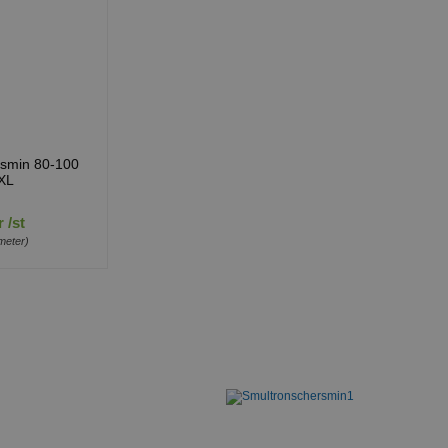
rsmin 80-100
XL
 /st
meter)