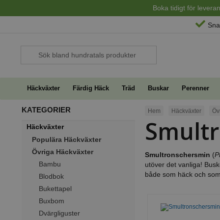
Boka tidigt för lever
Sna
Häckväxter
Färdig Häck
Träd
Buskar
Perenner
KATEGORIER
Hem
Häckväxter
Öv
Smult
Häckväxter
Populära Häckväxter
Övriga Häckväxter
Smultronschersmin
(
P
Bambu
utöver det vanliga! Bus
både som häck och som
Blodbok
Bukettapel
Buxbom
Dvärgliguster