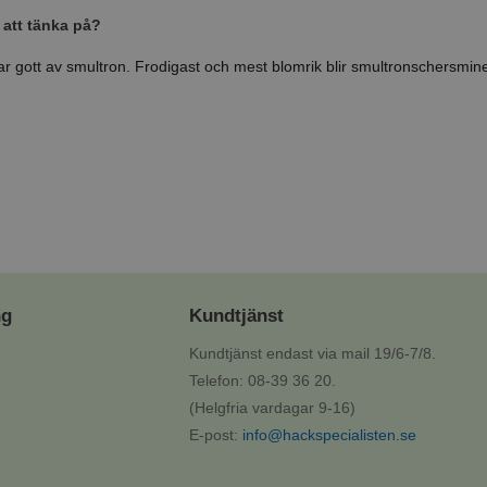
 att tänka på?
 gott av smultron. Frodigast och mest blomrik blir smultronschersminen
ng
Kundtjänst
Kundtjänst endast via mail 19/6-7/8.
Telefon: 08-39 36 20.
(Helgfria vardagar 9-16)
E-post:
info@hackspecialisten.se