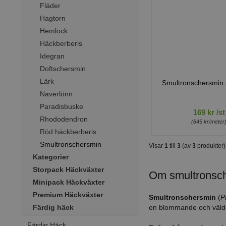
Fläder
Hagtorn
Hemlock
Häckberberis
Idegran
Doftschersmin
Lärk
Smultronschersmin
Naverlönn
Paradisbuske
169 kr /st
Rhododendron
(845 kr/meter
Röd häckberberis
Smultronschersmin
Visar
1
till
3
(av
3
produkter)
Kategorier
Storpack Häckväxter
Om smultronsc
Minipack Häckväxter
Premium Häckväxter
Smultronschersmin
(
P
en blommande och väld
Färdig häck
Färdig Häck