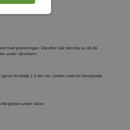
nd med planteringen. Därefter mår den bra av att då
ler under vårvintern.
v gärna försiktigt 2-3 dm ner i jorden med en handspade
verikt gödsel under våren.