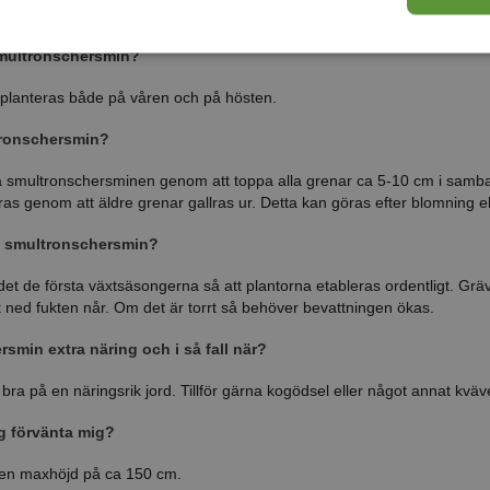
d och något fuktighetshållande jord.
smultronschersmin?
planteras både på våren och på hösten.
tronschersmin?
 smultronschersminen genom att toppa alla grenar ca 5-10 cm i samba
as genom att äldre grenar gallras ur. Detta kan göras efter blomning el
n smultronschersmin?
et de första växtsäsongerna så att plantorna etableras ordentligt. Grä
gt ned fukten når. Om det är torrt så behöver bevattningen ökas.
smin extra näring och i så fall när?
ra på en näringsrik jord. Tillför gärna kogödsel eller något annat kvä
ag förvänta mig?
en maxhöjd på ca 150 cm.