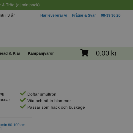
 & Träd (ej minipack).
ti i 3 år
Här levererar vi
Frågor & Svar
08-39 36 20
0.00 kr
erad & Klar
Kampanjvaror
ing
Doftar smultron
Passar
Vita och nätta blommor
Passar som häck och buskage