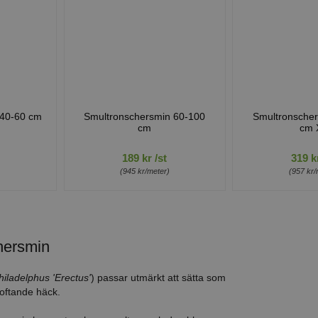
 40-60 cm
Smultronschersmin 60-100
Smultronsche
cm
cm 
189 kr /st
319 kr
)
(945 kr/meter)
(957 kr/
hersmin
hiladelphus 'Erectus'
) passar utmärkt att sätta som
oftande häck.