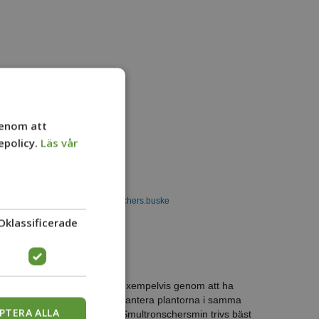
Genom att
epolicy.
Läs vår
Oklassificerade
ten innan de hamnar i jorden, exempelvis genom att ha
 50% ny planteringsjord och plantera plantorna i samma
PTERA ALLA
i samband med planteringen. Smultronschersmin trivs bäst