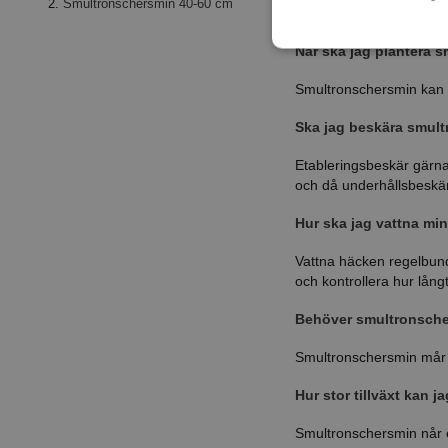
Smultronschersmin 40-60 cm
i näringsrik, väldränera
När ska jag plantera 
Smultronschersmin kan 
Ska jag beskära smul
Etableringsbeskär gärna
och då underhållsbeskär
Hur ska jag vattna mi
Vattna häcken regelbund
och kontrollera hur lån
Behöver smultronscher
Smultronschersmin mår b
Hur stor tillväxt kan j
Smultronschersmin når 