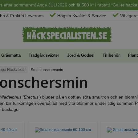
ans efter sommaren! Ange JULI2026 och få 500 kr i rabatt! *Gäller häckar
bb & Fraktfri Leverans
Högsta Kvalitet & Service
Växtgaran
Gräsmatta
Trädgårdsväxter
Jord & Gödsel
Tillbehör
Plant
riga Häckväxter
Smultronschersmin
ronschersmin
hiladelphus 'Erectus'
) bjuder på en doft av söta smultron och en blomn
ken blir fullkomligen översållad med vita blommor under tidig sommar. 
 buskage.