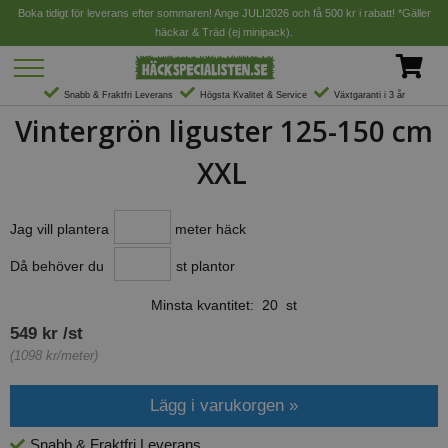
Boka tidigt för leverans efter sommaren! Ange JULI2026 och få 500 kr i rabatt! *Gäller
häckar & Träd (ej minipack).
Snabb & Fraktfri Leverans
Högsta Kvalitet & Service
Växtgaranti i 3 år
Vintergrön liguster 125-150 cm
XXL
Jag vill plantera
meter häck
Då behöver du
st plantor
Minsta kvantitet: 20 st
549 kr /st
(1098 kr/meter)
Snabb & Fraktfri Leverans