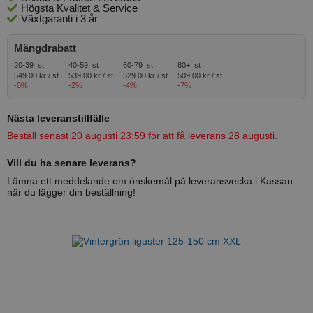
Högsta Kvalitet & Service
Växtgaranti i 3 år
Mängdrabatt
20-39 st
40-59 st
60-79 st
80+ st
549.00 kr / st
539.00 kr / st
529.00 kr / st
509.00 kr / st
-0%
-2%
-4%
-7%
Nästa leveranstillfälle
Beställ senast 20 augusti 23:59 för att få leverans 28 augusti.
Vill du ha senare leverans?
Lämna ett meddelande om önskemål på leveransvecka i Kassan
när du lägger din beställning!