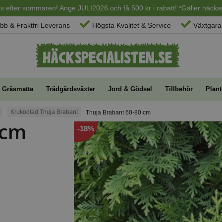
ans efter sommaren! Ange JULI2026 och få 500 kr i rabatt! *Gäller häckar
bb & Fraktfri Leverans
Högsta Kvalitet & Service
Växtgaran
Gräsmatta
Trädgårdsväxter
Jord & Gödsel
Tillbehör
Plant
Krukodlad Thuja Brabant
Thuja Brabant 60-80 cm
 cm
-18%