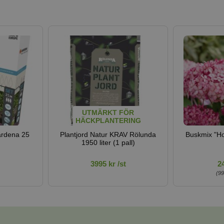
UTMÄRKT FÖR
HÄCKPLANTERING
ardena 25
Plantjord Natur KRAV Rölunda
Buskmix "Ho
1950 liter (1 pall)
3995 kr /st
24
(99