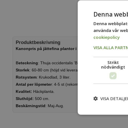
Denna webb
Denna webbplats
använda vår webb
cookiepolicy
Produktbeskrivning
VISA ALLA PART
Kanonpris på jättefina plantor i lagom och prisvärd storle
Strikt
B
eteckning
: Thuja occidentalis 'Brabant'.
nödvändigt
Storlek
: 60-80 cm (höjd vid leverans).
Rotsystem
: Krukodlad, 3 liter
.
Antal per löpmeter
: 4-5 st (rekommendation).
Kvalitet:
Häckplanta.
VISA DETALJE
Sluthöjd:
500 cm.
Beskärningstid
: Maj-Aug.