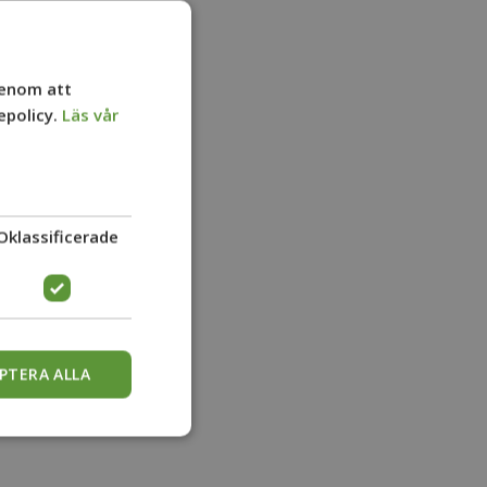
Genom att
epolicy.
Läs vår
.
Oklassificerade
utsas lätt direkt efter
PTERA ALLA
ggiga områden. Kräver