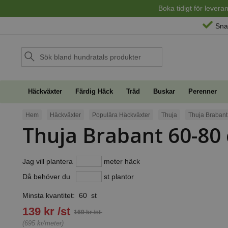
Boka tidigt för lever
Sna
Häckväxter
Färdig Häck
Träd
Buskar
Perenner
Hem
Häckväxter
Populära Häckväxter
Thuja
Thuja Brabant
Thuja Brabant 60-80
Jag vill plantera
meter häck
Då behöver du
st plantor
Minsta kvantitet: 60 st
139 kr /st
169 kr /st
(695 kr/meter)