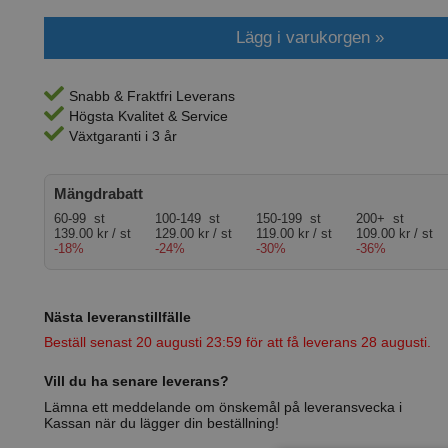
Snabb & Fraktfri Leverans
Högsta Kvalitet & Service
Växtgaranti i 3 år
Mängdrabatt
60-99 st
100-149 st
150-199 st
200+ st
139.00 kr / st
129.00 kr / st
119.00 kr / st
109.00 kr / st
-18%
-24%
-30%
-36%
Nästa leveranstillfälle
Beställ senast 20 augusti 23:59 för att få leverans 28 augusti.
Vill du ha senare leverans?
Lämna ett meddelande om önskemål på leveransvecka i
Kassan när du lägger din beställning!