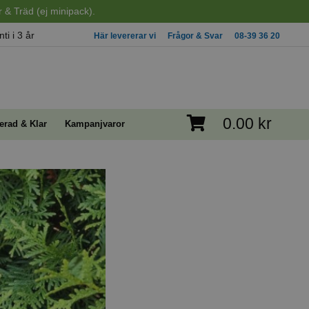
 & Träd (ej minipack).
ti i 3 år
Här levererar vi
Frågor & Svar
08-39 36 20
0.00 kr
erad & Klar
Kampanjvaror