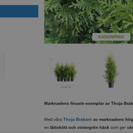
KANONPRIS!
större bild
Marknadens finaste exemplar av Thuja Brab
Med våra
Thuja Brabant
av marknadens högs
en
lättskött och vintergrön häck
som ger
ut