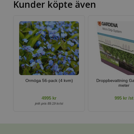
Kunder köpte även
Ormöga 56-pack (4 kvm)
Droppbevattning G
meter
4995 kr
995 kr /st
jmfr.pris 89.19 kr/st